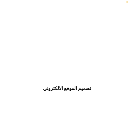
الرئيسية
اتصل بنا
ايران،خوزستان،شوش،شارع الهاشمي،رقم 31
00989166446345
00986142825699
info@fatirco.com
تصميم الموقع الالكتروني
https://www.sadeen.ir