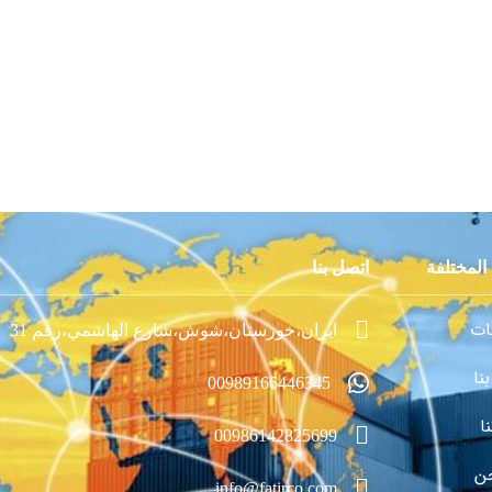
المختلفة
اتصل بنا
ات
ايران،خوزستان،شوش،شارع الهاشمي،رقم 31
نا
00989166446345
ا
00986142825699
ن
info@fatirco.com