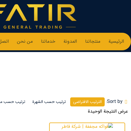
الرئيسية
منتجاتنا
المدونة
خدماتنا
من نحن
اتصل 
#فواكة_مجففة_ايرانية
Sort by:
الترتيب الافتراضي
ترتيب حسب الشهرة
ترتيب حسب معد
عرض النتيجة الوحيدة