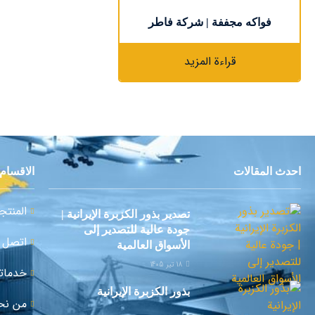
فواكه مجففة | شركة فاطر
قراءة المزيد
احدث المقالات
الاقسام 
المنتج
تصدير بذور الكزبرة الإيرانية |
جودة عالية للتصدير إلى
اتصل ب
الأسواق العالمية
18 تیر 1405
خدماتن
بذور الكزبرة الإيرانية
من نح