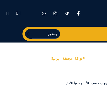
Product
#فواكة_مجففة_ايرانية
رتيب حسب: الأعلى سعراً للأدنى