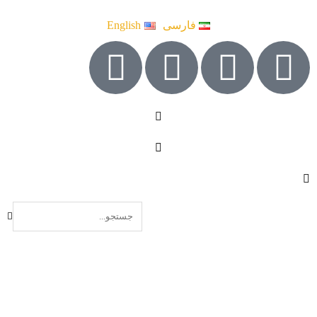
فارسی
English
#كمبوست_الفطر_الأبيض