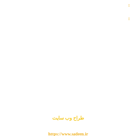
خدمات ما
درباره ما
اطلاعات تماس
Iran,Khozestan,Khoram Shahr,Shalamcheh
کارشناش فروش علوفه: 09370354599
کارشناش فروش حبوبات: 09166446345
کارشناش فروش قارچ: 09166446345
info@fatirco.com
طراح وب سایت
https://www.sadeen.ir