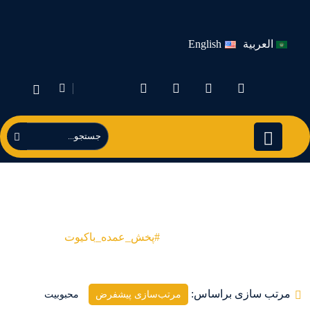
العربية
English
#پخش_عمده_باکیوت
Products
#پخش_عمده_باکیوت
مرتب سازی براساس:
مرتب‌سازی پیشفرض
محبوبیت