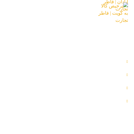
ترخیص کالا به کویت | فاطر تجارت
16 تیر 1404
دسترسی آسان
محصولات
تماس با ما
خدمات ما
درباره ما
اطلاعات تماس
Iran,Khozestan,Khoram Shahr,Shalamcheh