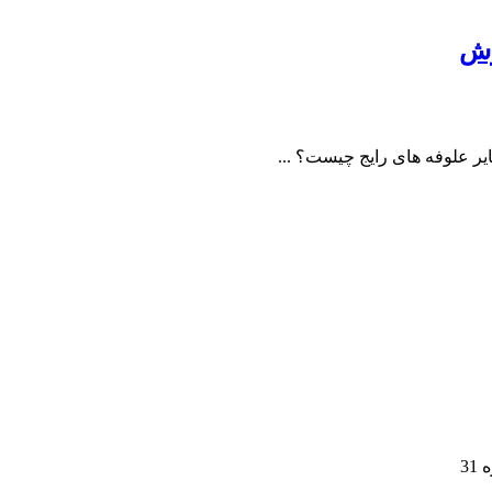
وش
یر علوفه های رایج چیست؟ ...
3