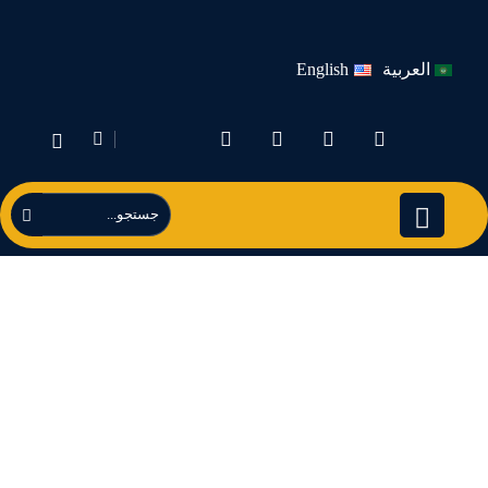
العربية
English
#پخش_عمده_ماش