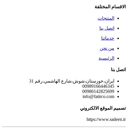
الاقسام المختلفة
المنتجات
اتصل بنا
خدماتنا
من نحن
الرئيسية
اتصل بنا
ايران،خوزستان،شوش،شارع الهاشمي،رقم 31
00989166446345
00986142825699
info@fatirco.com
تصميم الموقع الالكتروني
https://www.sadeen.ir