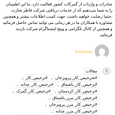
صادرات و واردات از گمرکات کشور فعالیت دارد. ما این اطمینان
را به شما می‌دهیم که از خدمات دریافتی شرکت فاطر تجارت
،حتما رضایت خواهید داشت. جهت کسب اطلاعات بیشتر و همچنین
مشاوره با همکاران ما در هر زمانی می توانید تماس حاصل فرمائید
و همچنین از کانال تلگرامی و وپیج اینستاگرام شرکت بازدید
فرمائید.
homayoun
مقالات
#تخرخیص_کار_پرویزخان
,
#ترخیص_کار
,
#ترخیص_کار_باشماق
,
#ترخیص_کار_چذابه
,
#ترخیص_کار_کردستان
,
#ترخیص_کار_گمرک
,
#ترخیص_کار_مرز_باشماق
,
#ترخیص_کار_مرز_پرویزخان
,
#ترخیص_کار_مرز_چذابه
,