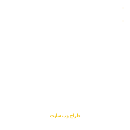
خدمات ما
درباره ما
اطلاعات تماس
Iran,Khozestan,Khoram Shahr,Shalamcheh
کارشناش فروش علوفه: 09370354599
کارشناش فروش حبوبات: 09166446345
کارشناش فروش قارچ: 09166446345
info@fatirco.com
طراح وب سایت