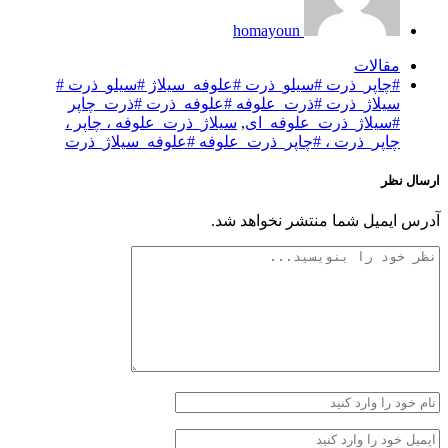
homayoun
مقالات
#چاپر_ذرت #سیلو_ذرت #علوفه_سیلاژ #سیلو_ذرت #
سیلاژ_ذرت #ذرت_علوفه #علوفه_ذرت #ذرت_چاپر
#سیلاژ_ذرت_علوفه_ای
,
سیلاژ_ذرت_علوفه ، چاپر ،
چاپر_ذرت ، #چاپر_ذرت_علوفه #علوفه_سیلاژ_ذرت
ارسال نظر
آدرس ایمیل شما منتشر نخواهد شد.