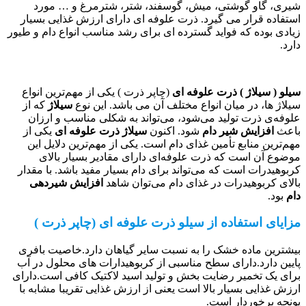
شیری، گاو گوشتی، میش، گوسفند، شتر، شترمرغ و … مورد
استفاده قرار می گیرد. ذرت علوفه ای دارای ارزش غذایی بسیار
زیادی بوده که فواید گسترده ای برای رشد مناسب انواع دام و طیور
دارد.
سیلو ( سیلاژ ) ذرت علوفه ای
(چاپر ذرت ) یکی از مهم‌ترین انواع
سیلاژ ها، در میان انواع مختلف آن می باشد. این نوع
سیلاژ
که از
علوفه‌ی ذرت تولید می‌شود، می‌تواند به شکلی مناسب و ارزان
باعث
افزایش شیر دام
شود. اکنون
سیلاژ ذرت علوفه ای
یکی از
مهم‌ترین منابع تأمین غذای دام است. یکی از مهم‌ترین دلایل این
موضوع آن است که ذرت علوفه‌ای دارای مقادیر بسیار بالای
کربوهیدرات است که می‌تواند برای دام بسیار مفید باشد. با مقدار
بالای کربوهیدرات در غذای دام می‌توان شاهد
افزایش شیردهی
دام
بود.
مزایای استفاده از سیلو ذرت علوفه ای (چاپر ذرت )
بیشترین ماده خشک را به نسبت سایر گیاهان دارد.خاصیت بافری
پایین دارد.دارای سطح مناسبی از کربوهیدارات های محلول در آب
برای یک تخمیر رضایت بخش و تولید اسید لاکتیک کافی است.دارای
ارزش غذایی بسیار بالا است یعنی از ارزش غذایی تقریبا مشابه با
یونجه برخوردار است.