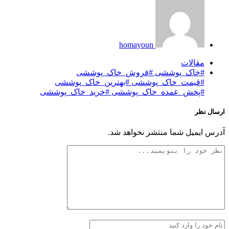
homayoun
مقالات
#خاک_پوششی #فروش_خاک_پوششی
#قیمت_خاک_پوششی #بهترین_خاک_پوششی
#پخش_عمده_خاک_پوششی #خرید_خاک_پوششی
ارسال نظر
آدرس ایمیل شما منتشر نخواهد شد.