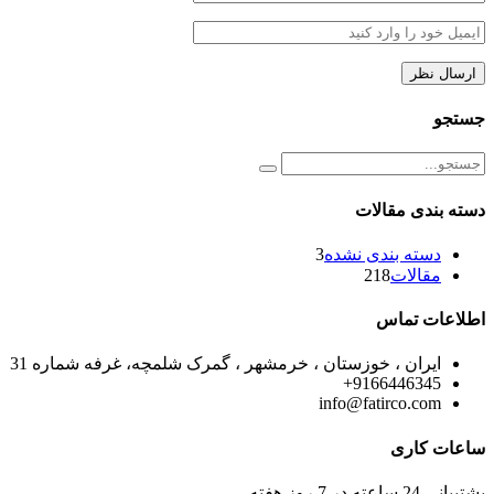
جستجو
دسته بندی مقالات
دسته بندی نشده
3
مقالات
218
اطلاعات تماس
ایران ، خوزستان ، خرمشهر ، گمرک شلمچه، غرفه شماره 31
9166446345+
info@fatirco.com
ساعات کاری
پشتیبانی 24 ساعته در 7 روز هفته