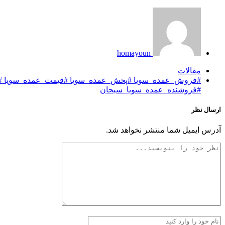
homayoun
مقالات
#فروش_عمده_سویا #پخش_عمده_سویا #قیمت_عمده_سویا #خ
#فروشنده_عمده_سویا_سبحان
ارسال نظر
آدرس ایمیل شما منتشر نخواهد شد.