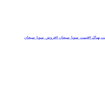
ت بهپاک #قیمت_سویا_سبحان #فروش_سویا_سبحان