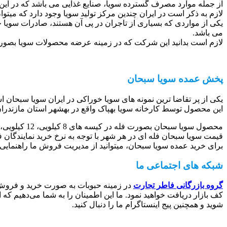
از جمله موارد مصرف گسترده سویا، صنایع غذایی می باشد که در این 
لازم به ذکر است در ایران چندین مرکز تولید سویا وجود دارد که میت
یکی از مواردی که بسیاری از تاجران در پی آن هستند، صادرات سویا 
می باشد.
لازم است بدانید این شرکت که در زمینه عرضه محصولات سویا بصورت 
پخش عمده سویا سبحان
یکی از پر تقاضا ترین نمونه های سویا خوراکی در ایران سویا سبحان 
این محصول توسط کارخانه سویا بهپاک واقع در بهشهر استان مازندران
محصول سویا سبحان بصورت فله در کیسه های 8 کیلویی، 12 کیلویی، 13 کیلویی، 15 کیلویی و 20 کیلویی بسته بندی میشود.
قیمت سویا سبحان فله ای در هر شهر با توجه به نرخ خرید نمایندگان
برای خرید عمده سویا سبحان، میتوانید از مدیریت فروش ما راهنمایی 
شبکه های اجتماعی ما
گروه بازرگانی فاطر تجارت
در زمینه حبوبات به صورت خرید و فروش ع
کف بازار دریافت خواهید نمود. ما این اطمینان را به شما می‌دهیم 
شوید و همچنین پیج اینستاگرام ما را دنبال کنید.