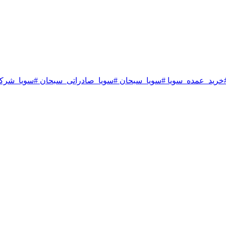
رید_عمده_سویا #سویا_سبحان #سویا_صادراتی_سبحان #سویا_شرک