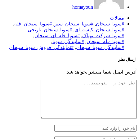
homayoun
مقالات
#سویا_سبحان
,
#سویا_سبحان_سبز
,
#سویا_سبحان_فله
,
#سویا_سبحان_کیسه_ای
,
#سویا_سبحان_نارنجی
,
#سویا_شرکت_بهپاک
,
#سویا_فله_ای_سبحان
,
#سویا_فله_سبحان
,
#نمایندگی_سویا
,
#نمایندگی_سویا_سبحان
,
#نمایندگی_فروش_سویا_سبحان
ارسال نظر
آدرس ایمیل شما منتشر نخواهد شد.