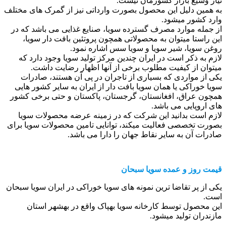
نیاز وسیع بازار کشورمان نیست.
به همین دلیل این محصول بصورت وارداتی نیز از گمرک های مختلف
وارد کشور میشود.
از جمله موارد مصرف گسترده سویا، صنایع غذایی می باشد که در
این راستا میتوان به محصولاتی همچون پروتئین بافت دار سویا،
روغن سویا، شیر سویا و سویا سس اشاره نمود.
لازم به ذکر است در ایران چندین مرکز تولید سویا وجود دارد که
میتوان از کیفیت مطلوب برخی از آنها اظهار رضایت داشت.
یکی از مواردی که بسیاری از تاجران در پی آن هستند، صادرات
سویا خوراکی یا همان سویا بافت دار از ایران به سایر کشور هایی
همچون عراق، افغانستان، گرجستان، پاکستان و حتی برخی کشور
های اروپایی می باشد.
لازم است بدانید این شرکت که در زمینه عرضه محصولات سویا
بصورت تخصصی فعالیت میکند، توانایی تامین محصولات سویا برای
صادرات آن به سایر نقاط جهان را دارا می باشد.
قیمت روز و عمده سویا سبحان
یکی از پر تقاضا ترین نمونه های سویا خوراکی در ایران سویا سبحان
است.
این محصول توسط کارخانه سویا بهپاک واقع در بهشهر استان
مازندران تولید میشود.