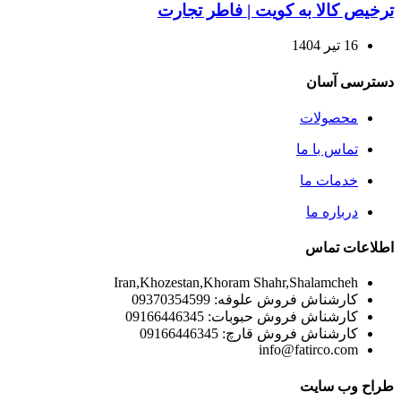
ترخیص کالا به کویت | فاطر تجارت
16 تیر 1404
دسترسی آسان
محصولات
تماس با ما
خدمات ما
درباره ما
اطلاعات تماس
Iran,Khozestan,Khoram Shahr,Shalamcheh
کارشناش فروش علوفه: 09370354599
کارشناش فروش حبوبات: 09166446345
کارشناش فروش قارچ: 09166446345
info@fatirco.com
طراح وب سایت