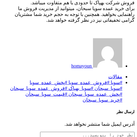
فروش شرکت بهپاک تا حدودی با هم متفاوت میباشد.
برای خرید عمده سویا سبحان، میتوانید از مدیریت فروش ما
راهنمایی بخواهید. همچنین با توجه به حجم خرید شما مشتریان
گرامی تخفیفاتی نیز در نظر گرفته خواهد شد.
homayoun
مقالات
#سویا #فروش_عمده_سویا #پخش_عمده_سویا
#سویا_سبحان #سویا_بهپاک #فروش_عمده_سویا_سبحان
#پخش_عمده_سویا_سبحان #قیمت_سویا_سبحان
#خرید_سویا_سبحان
ارسال نظر
آدرس ایمیل شما منتشر نخواهد شد.