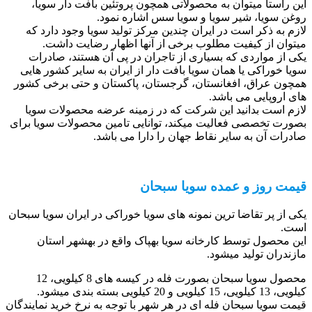
این راستا میتوان به محصولاتی همچون پروتئین بافت دار سویا،
روغن سویا، شیر سویا و سویا سس اشاره نمود.
لازم به ذکر است در ایران چندین مرکز تولید سویا وجود دارد که
میتوان از کیفیت مطلوب برخی از آنها اظهار رضایت داشت.
یکی از مواردی که بسیاری از تاجران در پی آن هستند، صادرات
سویا خوراکی یا همان سویا بافت دار از ایران به سایر کشور هایی
همچون عراق، افغانستان، گرجستان، پاکستان و حتی برخی کشور
های اروپایی می باشد.
لازم است بدانید این شرکت که در زمینه عرضه محصولات سویا
بصورت تخصصی فعالیت میکند، توانایی تامین محصولات سویا برای
صادرات آن به سایر نقاط جهان را دارا می باشد.
قیمت روز و عمده سویا سبحان
یکی از پر تقاضا ترین نمونه های سویا خوراکی در ایران سویا سبحان
است.
این محصول توسط کارخانه سویا بهپاک واقع در بهشهر استان
مازندران تولید میشود.
محصول سویا سبحان بصورت فله در کیسه های 8 کیلویی، 12
کیلویی، 13 کیلویی، 15 کیلویی و 20 کیلویی بسته بندی میشود.
قیمت سویا سبحان فله ای در هر شهر با توجه به نرخ خرید نمایندگان