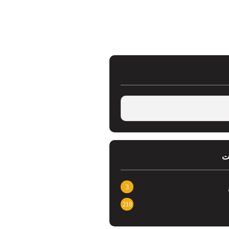
ت
3
218