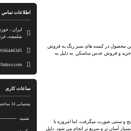
اطلاعات تماس
ایران ، خوز
شلمچه، غرفه
 این محصول در کیسه های سبز رنگ به فروش
9166446345+
گرمی عرضه می شود. خرید و فروش عدس ساسکن به دلیل به
fatirco.com
ساعات کاری
پشتیبانی 24 ساعته در 7 روز هفته
شنبه
یج و سنتی صورت میگرفت. اما امروزه با
ار آسان تر و سریع تر انجام می شود. دلیل