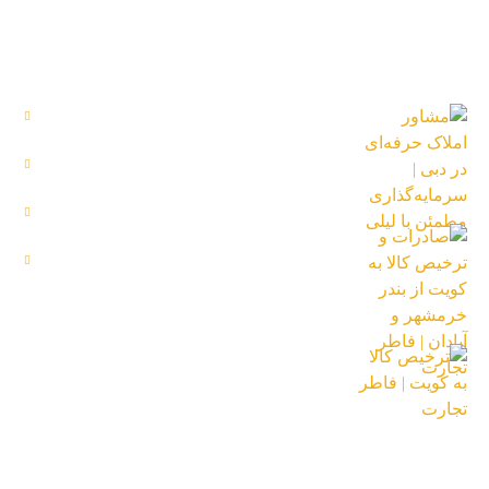
جدید ترین محصولات
دستر
مح
مشاور املاک حرفه‌ای در دبی |
سرمایه‌گذاری مطمئن با لیلی
تما
18 بهمن 1404
خدم
صادرات و ترخیص کالا به کویت
درب
از بندر خرمشهر و آبادان | فاطر
تجارت
18 آبان 1404
ترخیص کالا به کویت | فاطر
تجارت
16 تیر 1404