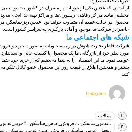
حبوبات فعالیت دارد.
از آنجایی که
عدس
یکی از حبوبات پر مصرف در کشور محسوب می ش
مختلفی مانند مراکز رفاهی، رستوران‌ها و مراکز تهیه غذا انجام می‌پ
محصول در حالت
عمده
آن متفاوت خواهد بود.
عدس ریز ساسکن
مرغ
حاضر در شرکت ما موجود و آماده بارگیری به سراسر کشور است.
شبکه های اجتماعی ما
شرکت فاطر تجارت شوش
در زمینه حبوبات به صورت خرید و فروش 
مورد نظر خود از بازرگانی ما یک محصول با کیفیت عالی و استاندارد و
خواهید نمود. ما این اطمینان را به شما می‌دهیم که از خرید خود 
بیشتر و همچنین اطلاع از قیمت روز این محصول عضو کانال تلگرامی ما
کنید.
homayoun
مقالات
#عدس_ساسکن ، #فروش_عدس_ساسکن ، #خرید_عدس_س
#پخش_عدس_ساسکن ، فروش_عمده عدس_ساسکن ، #