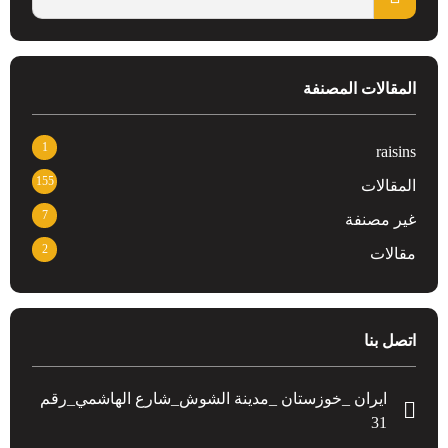
المقالات المصنفة
1
raisins
155
المقالات
7
غير مصنفة
2
مقالات
اتصل بنا
ایران _خوزستان _مدينة الشوش_شارع الهاشمي_رقم
31