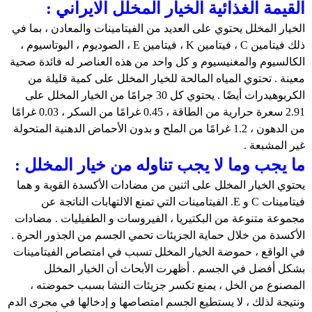
القيمة الغذائیة الخيار المخلل الايراني :
الخیار المخلل یحتوي علی العديد من الفيتامينات والمعادن ، بما في
ذلك فيتامين C ، فيتامين K ، فيتامين E ، الصوديوم ، البوتاسيوم ،
الكالسيوم والمغنيسيوم و كل واحد من هذه العناصر له فائدة صحية
معینة . تحتوي المياه المالحة للخيار المخلل على كمية قلیلة من
الكربوهيدرات أيضًا . يحتوي كل 30 جرامًا من الخیار المخلل على
2.91 سعرة حرارية من الطاقة ، 0.45 غرامًا من السكر ، 0.03 غرامًا
من الدهون ، 1.2 غرامًا من الملح و بدون الأحماض الدهنية المتحولة
غير المشبعة .
ما يجب وما لا يجب تناوله من خيار المخلل :
يحتوي الخيار المخلل على اثنين من مضادات الأكسدة القوية و هما
فيتامينات C و E. الفيتامينات التي تمنع الالتهابات الناتجة عن
مجموعة متنوعة من البكتيريا ، الفيروسات و الطفيليات . مضادات
الأكسدة من خلال حماية الجزيئات تحمي الجسم من الجذور الحرة .
في الواقع ، حموضة الخیار المخلل تسبب في امتصاص الفيتامينات
بشكل أفضل في الجسم . أظهرت الأبحاث أن الخیار المخلل
المصنوع من الخل ، يمنع تكسر جزيئات النشا بسبب حموضته ،
ونتيجة لذلك ، لا يستطيع الجسم امتصاصها و إدخالها في مجرى الدم