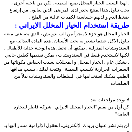
. لهذا السبب الخیار المخلل یمنع السمنة . لكن من ناحية أخرى ،
يجب تناول هذا المنتج بحذر لدى المرضى الذين يعانون من إرتفاع
ضغط الدم و لدیهم حساسية لكميات عالية من الملح .
طریقة استخدام الخيار المخلل الايراني :
الخيار المخلل هو جزء لا يتجزأ من الساندويتش ، الذي يضاعف متعة
تناول الأكل عندما تشعر به تحت الأسنان . هذه المادة الغذائیة مع
السندويشات المنزلیة ، يمكنها أن تجعل هذه الوجبة جذابة للأطفال .
لكنها لاتستخدم فقط في السندويشات ، یمکن تقدیمها كطبق جانبي
. بشكل عام ، الخيار المخلل و المخللات بسبب انخفاض مکوناتها من
السعرات الحرارية لاتسبب السمنة . ونتيجة لذلك ، بسبب مذاقها
الطیب يمكنك استخدامها في السلطات والسندويشات بدلاً من
الصلصات .
لا توجد مراجعات بعد.
كن أول من يقيم “الخيار المخلل الايراني | شركة فاطر للتجارة
العامة”
لن يتم نشر عنوان بريدك الإلكتروني.
الحقول الإلزامية مشار إليها بـ