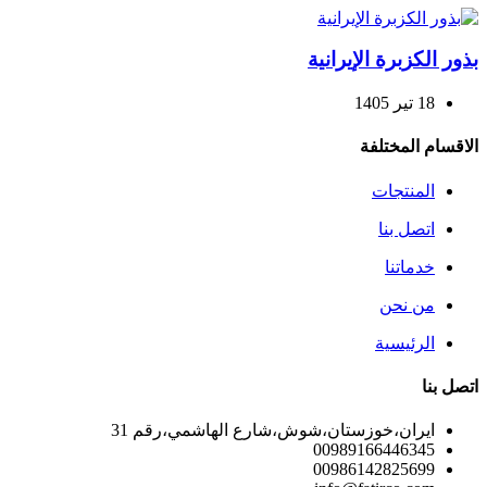
بذور الكزبرة الإيرانية
18 تیر 1405
الاقسام المختلفة
المنتجات
اتصل بنا
خدماتنا
من نحن
الرئيسية
اتصل بنا
ايران،خوزستان،شوش،شارع الهاشمي،رقم 31
00989166446345
00986142825699