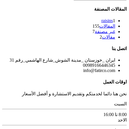
المقالات المصنفة
raisins
1
المقالات
155
غير مصنفة
7
مقالات
2
اتصل بنا
ایران _خوزستان _مدينة الشوش_شارع الهاشمي_رقم 31
00989166446345
info@fatirco.com
اوقات العمل
نحن هنا دائما لخدمتكم وتقديم الاستشارة و أفضل الأسعار
السبت
8:00 تا 16:00
الاحد