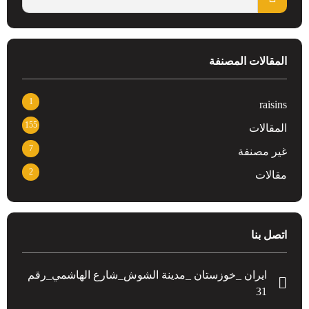
المقالات المصنفة
1
raisins
155
المقالات
7
غير مصنفة
2
مقالات
اتصل بنا
ایران _خوزستان _مدينة الشوش_شارع الهاشمي_رقم
31