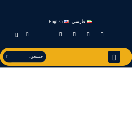
فارسی
English
#تصدير_معجون_الطم
اطم