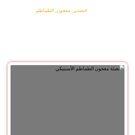
#تصدير_معجون_الطماطم