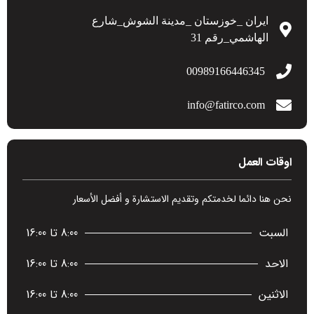
ایران _خوزستان _مدينة الشوش_شارع
الهاشمي_رقم 31
00989166446345
info@fatirco.com
اوقات العمل
نحن هنا دائما لخدمتكم وتقديم الاستشارة و أفضل الأسعار
السبت
8:00 تا 16:00
الاحد
8:00 تا 16:00
الاثنين
8:00 تا 16:00