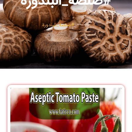
#صلصة_البندورة
#صلصة_البندورة