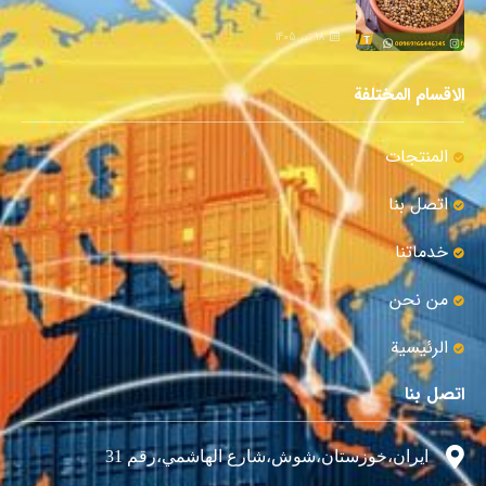
18 تیر 1405
الاقسام المختلفة
المنتجات
اتصل بنا
خدماتنا
من نحن
الرئيسية
اتصل بنا
ايران،خوزستان،شوش،شارع الهاشمي،رقم 31