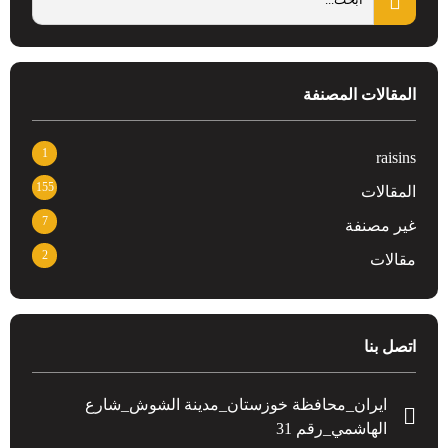
المقالات المصنفة
1
raisins
155
المقالات
7
غير مصنفة
2
مقالات
اتصل بنا
ايران_محافظة خوزستان_مدينة الشوش_شارع
الهاشمي_رقم 31