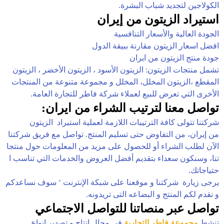
الكولاجين لتجديد شباب البشرة.
استيراد الزيتون من إيران
الجودة العالية والأسعار التنافسية
افضل اسعار الزيتون مقارنة ببيقة الدول
جودة منتج الزيتون من ايران
تشمل منتجات الزيتون: الزيتون الأسود ، الزيتون الأخضر ، الزيتون
المقطع ،الزيتون المخلل، المخلل و مجموعة متنوعة من المنتجات
الأخرى التي تعرض للبيع لعملاء شركة فاطر للتجارة العامة.
تواصل معنا لترتيب الشراء من ايران:
شركتنا تتولى كافة الترتيبات اللازمة لعملية استيراد الزيتون
من إيران، من التفاوض حتى تسليم المنتج. تواصل مع فريق شركتنا
الآن لطلب الشراء أو للحصول على مزيد من المعلومات حول منتجا
تنا، وسنكون سعداء بتقديم أفضل العروض والخدمات التي تناسب ا
حتياجاتك.
يرجى زيارة شرکتنا و موقعنا على شبكة الإنترنت ‘ سوف نساعدكم
و نقدم لكم المنتج و البضاعه التی تریدونه.
تواصل عبر منصاتنا للتواصل الاجتماعي
تنشط
مجموعة فاطر التجارية
في مجال انتاج و تصدير انواع