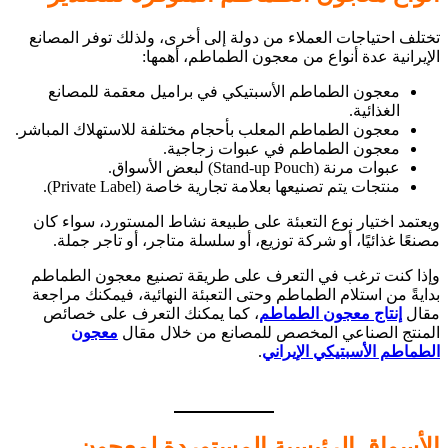
تختلف احتياجات العملاء من دولة إلى أخرى، ولذلك توفر المصانع
الإيرانية عدة أنواع من معجون الطماطم، أهمها:
معجون الطماطم الأسبتيكي في براميل معقمة للمصانع
الغذائية.
معجون الطماطم المعلب بأحجام مختلفة للاستهلاك المباشر.
معجون الطماطم في عبوات زجاجية.
عبوات مرنة (Stand-up Pouch) لبعض الأسواق.
منتجات يتم تصنيعها بعلامة تجارية خاصة (Private Label).
ويعتمد اختيار نوع التعبئة على طبيعة نشاط المستورد، سواء كان
مصنعًا غذائيًا، أو شركة توزيع، أو سلسلة متاجر، أو تاجر جملة.
وإذا كنت ترغب في التعرف على طريقة تصنيع معجون الطماطم
بدايةً من استلام الطماطم وحتى التعبئة النهائية، فيمكنك مراجعة
مقال
إنتاج معجون الطماطم
، كما يمكنك التعرف على خصائص
المنتج الصناعي المخصص للمصانع من خلال مقال
معجون
الطماطم الأسبتيكي الإيراني
.
الأسواق الرئيسية المستوردة لمعجون