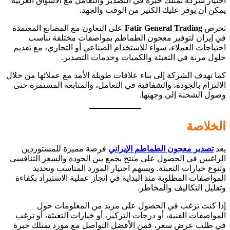
اختيار شركة تمتلك خبرة في التصدير والتعامل مع الأسواق العربية
يمكن أن يوفر عليك الكثير من الوقت والجهد.
تحرص
Fatir General Trading
على التعاون مع المصانع المعتمدة
في إيران لتوفير معجون الطماطم بمواصفات مختلفة تناسب
احتياجات العملاء، سواء للاستخدام الصناعي أو التجاري، مع تقديم
حلول مرنة في التعبئة والكميات وخدمات التصدير.
كما تهدف الشركة إلى بناء علاقات طويلة الأمد مع عملائها من خلال
الالتزام بالجودة، والشفافية في التعامل، والمتابعة المستمرة حتى
وصول الشحنة إلى وجهتها.
الخلاصة
يعد
تصدير معجون الطماطم الإيراني
فرصة مميزة للمستوردين
الراغبين في الحصول على منتج يجمع بين الجودة والسعر التنافسي
وتنوع خيارات التعبئة. ويسهم اختيار المورد المناسب وتحديد
المواصفات المطلوبة منذ البداية في إنجاز عملية الاستيراد بكفاءة
وتقليل التكاليف والمخاطر.
إذا كنت ترغب في الحصول على مزيد من المعلومات حول
المواصفات الفنية، أو درجات التركيز، أو خيارات التعبئة، أو ترغب
في طلب عرض سعر، فمن الأفضل التواصل مع مورد يمتلك خبرة