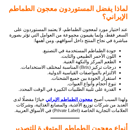
لماذا يفضل المستوردون معجون الطماطم
الإيراني؟
عند اختيار مورد لمعجون الطماطم، لا يعتمد المستوردون على
السعر فقط، وإنما يقيمون مجموعة من العوامل التي تؤثر بصورة
مباشرة في نجاح المنتج داخل أسواقهم، ومن أهمها:
جودة الطماطم المستخدمة في التصنيع.
اللون الأحمر الطبيعي والثابت.
الطعم المركز والنكهة الغنية.
درجات تركيز (Brix) المناسبة لمختلف الاستخدامات.
الالتزام بالمواصفات القياسية الدولية.
استقرار الجودة بين جميع الشحنات.
تنوع أحجام وأنواع العبوات.
القدرة على تلبية الطلبيات الكبيرة في الوقت المحدد.
ولهذا السبب أصبح
معجون الطماطم الإيراني
خيارًا مفضلًا لدى
العديد من شركات توزيع الأغذية، والمصانع الغذائية، وشركات
العلامات التجارية الخاصة (Private Label) في الأسواق العربية.
أنواع معجون الطماطم المتوفرة للتصدير