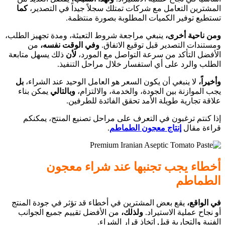
المشترين التعامل مع شركات تمتلك سجلاً جيداً في التصدير،
كما
تستطيع توفير الكميات المطلوبة بصورة منتظمة.
ومن ناحية أخرى،
ينبغي مراجعة شروط التعبئة، ومدة تجهيز الطلب،
ومستندات التصدير قبل توقيع الاتفاق.
وفي الوقت نفسه،
من
الأفضل التأكد من سرعة التواصل مع المورد،
لأن
ذلك يسهل متابعة
الطلب والرد على أي استفسار خلال مراحل التنفيذ.
وأخيراً،
لا ينبغي أن يكون السعر هو العامل الوحيد عند الشراء،
بل
يجب الموازنة بين الجودة، والخدمة، والالتزام،
وبالتالي
يمكن بناء
علاقة تجارية طويلة الأمد تحقق الفائدة للطرفين.
إذا كنتم ترغبون في التعرف على مراحل تصنيع المنتج، يمكنكم
قراءة مقال
إنتاج معجون الطماطم
.
أخطاء يجب تجنبها عند شراء معجون
الطماطم
في الواقع،
يقع بعض المشترين في أخطاء قد تؤثر في جودة المنتج
أو نجاح عملية الاستيراد.
ولذلك،
من الأفضل تقييم جميع الجوانب
الفنية والتجارية قبل اتخاذ قرار الشراء.