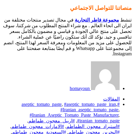
منصاتنا للتواصل الاجتماعي
تنشط
مجموعة فاطر التجارية
في مجال تصدير منتجات مختلفة من
ايران الى انحاء العالم . مع شراء المنتج المطلوب من شركتنا، سوف
تحصل على منتج عالي الجودة و قياسي و مضمون بالكامل بسعر
تنافسي و جيد. نؤكد لك أنك ستكون راضيًا عن عملية الشراء.
للحصول على مزيد من المعلومات ومعرفة السعر لهذا المنتج، انضم
إلى مجموعتنا على Whatsapp و قم أيضًا بمتابعة صفحتنا على
Instagram.
homayoun
المقالات
,
#aseptic_tomato_paste_iran
,
#aseptic_tomato_paste
#Iranian_aseptic_tomato_paste
,
#Iranian_Aseptic_Tomato_Paste_Manufacturer
,
#iranian_tomato_paste
,
#اربيل_معجون_طماطم
,
#استيراد_معجون_الطماطم
,
#الامارات_معجون_طماطم
,
#البحرين_معجون_طماطم
,
#السعودية_معجون_طماطم
,