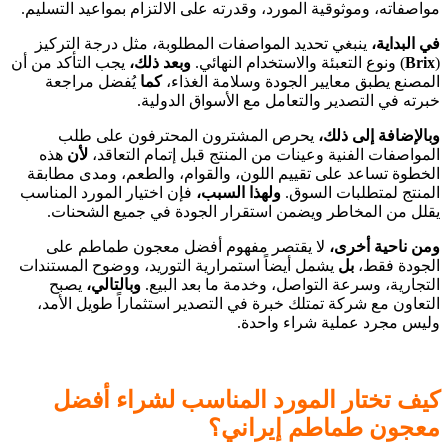
مواصفاته، وموثوقية المورد، وقدرته على الالتزام بمواعيد التسليم.
في البداية،
ينبغي تحديد المواصفات المطلوبة، مثل درجة التركيز
(
Brix
) ونوع التعبئة والاستخدام النهائي.
وبعد ذلك،
يجب التأكد من أن
المصنع يطبق معايير الجودة وسلامة الغذاء،
كما
يُفضل مراجعة
خبرته في التصدير والتعامل مع الأسواق الدولية.
وبالإضافة إلى ذلك،
يحرص المشترون المحترفون على طلب
المواصفات الفنية وعينات من المنتج قبل إتمام التعاقد،
لأن
هذه
الخطوة تساعد على تقييم اللون، والقوام، والطعم، ومدى مطابقة
المنتج لمتطلبات السوق.
ولهذا السبب،
فإن اختيار المورد المناسب
يقلل من المخاطر ويضمن استقرار الجودة في جميع الشحنات.
ومن ناحية أخرى،
لا يقتصر مفهوم أفضل معجون طماطم على
الجودة فقط،
بل
يشمل أيضاً استمرارية التوريد، ووضوح المستندات
التجارية، وسرعة التواصل، وخدمة ما بعد البيع.
وبالتالي،
يصبح
التعاون مع شركة تمتلك خبرة في التصدير استثماراً طويل الأمد،
وليس مجرد عملية شراء واحدة.
كيف تختار المورد المناسب لشراء أفضل
معجون طماطم إيراني؟