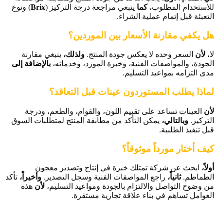
للاستخدام المطلوب،
كما
ينبغي مراجعة درجة التركيز (
Brix
) ونوع
التعبئة قبل إتمام عملية الشراء.
هل يكفي مقارنة الأسعار بين الموردين؟
لا،
لأن
السعر وحده لا يعكس جودة المنتج.
ولذلك،
ينبغي مقارنة
الجودة، والمواصفات الفنية، وخبرة المورد، وخدماته،
بالإضافة إلى
مدى التزامه بمواعيد التسليم.
لماذا يطلب المستوردون عينات قبل التعاقد؟
لأن
العينات تساعد على تقييم اللون، والقوام، والطعم، ودرجة
التركيز.
وبالتالي،
يمكن التأكد من مطابقة المنتج لمتطلبات السوق
قبل تنفيذ الطلبية.
كيف أختار مورداً موثوقاً؟
أولاً،
ابحث عن شركة تمتلك خبرة في إنتاج وتصدير معجون
الطماطم.
ثانياً،
راجع المواصفات الفنية وسجل التصدير.
وأخيراً،
تأكد
من وضوح التواصل والالتزام بالجودة ومواعيد التسليم،
لأن
هذه
العوامل تساهم في بناء علاقة تجارية مستقرة.