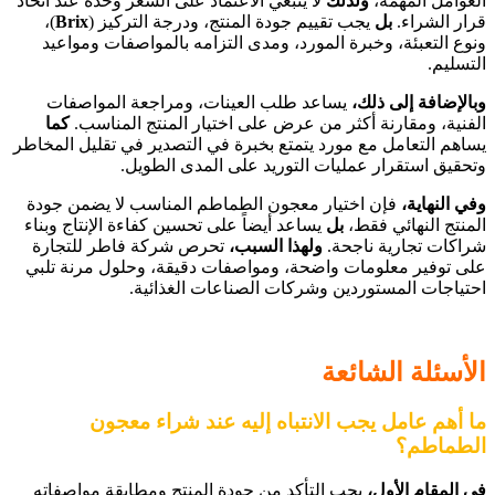
العوامل المهمة،
ولذلك
لا ينبغي الاعتماد على السعر وحده عند اتخاذ
قرار الشراء.
بل
يجب تقييم جودة المنتج، ودرجة التركيز (
Brix
)،
ونوع التعبئة، وخبرة المورد، ومدى التزامه بالمواصفات ومواعيد
التسليم.
وبالإضافة إلى ذلك،
يساعد طلب العينات، ومراجعة المواصفات
الفنية، ومقارنة أكثر من عرض على اختيار المنتج المناسب.
كما
يساهم التعامل مع مورد يتمتع بخبرة في التصدير في تقليل المخاطر
وتحقيق استقرار عمليات التوريد على المدى الطويل.
وفي النهاية،
فإن اختيار معجون الطماطم المناسب لا يضمن جودة
المنتج النهائي فقط،
بل
يساعد أيضاً على تحسين كفاءة الإنتاج وبناء
شراكات تجارية ناجحة.
ولهذا السبب،
تحرص شركة فاطر للتجارة
على توفير معلومات واضحة، ومواصفات دقيقة، وحلول مرنة تلبي
احتياجات المستوردين وشركات الصناعات الغذائية.
الأسئلة الشائعة
ما أهم عامل يجب الانتباه إليه عند شراء معجون
الطماطم؟
في المقام الأول،
يجب التأكد من جودة المنتج ومطابقة مواصفاته