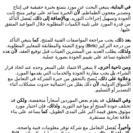
في البداية،
ينبغي البحث عن مورد يتمتع بخبرة حقيقية في إنتاج
وتصدير معجون الطماطم،
لأن
الخبرة تساعد على توفير منتج ثابت
الجودة وتسهيل إجراءات التوريد.
وبالإضافة إلى ذلك،
يُفضل التأكد
من قدرة المورد على تلبية الكميات المطلوبة خلال المواعيد المتفق
عليها.
بعد ذلك،
يجب مراجعة المواصفات الفنية للمنتج،
كما
ينبغي التأكد
من درجة التركيز (
Brix
) ونوع التعبئة والمطابقة للمعايير المطلوبة.
ولذلك،
يطلب العديد من المشترين العينات قبل توقيع العقد،
لأن
هذه
الخطوة تساعد على تقييم الجودة بصورة عملية.
ومن ناحية أخرى،
لا ينبغي الاعتماد على السعر وحده عند اتخاذ قرار
الشراء،
بل
يجب مقارنة الجودة والخدمات التي يقدمها المورد.
وعلاوة على ذلك،
يُنصح بالتحقق من خبرة الشركة في التعامل مع
الأسواق الدولية،
لأن
ذلك يقلل من احتمالية حدوث مشكلات أثناء
التصدير أو التسليم.
وفي المقابل،
قد يقدم بعض الموردين أسعاراً منخفضة،
ولكن
قد
تختلف جودة المنتج أو مواعيد التوريد.
ولذلك،
فإن اختيار مورد
موثوق يحقق قيمة أكبر على المدى الطويل،
كما
يساعد على بناء
علاقة تجارية مستقرة.
وأخيراً،
يُفضل التعامل مع شركة توفر معلومات فنية واضحة،