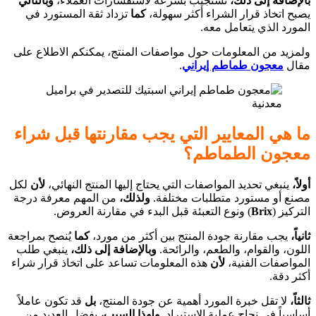
بالإضافة إلى ذلك،
تستجيب بسرعة لاستفسارات العملاء،
وبالتالي
يصبح اتخاذ قرار الشراء أكثر سهولة،
كما
تزداد ثقة المستورد في
المورد الذي يتعامل معه.
ولمزيد من المعلومات حول مواصفات المنتج، يمكنكم الاطلاع على
مقال
معجون طماطم إيراني
.
ما هي المعايير التي يجب مقارنتها قبل شراء
معجون الطماطم؟
أولاً،
ينبغي تحديد المواصفات التي يحتاج إليها المنتج النهائي،
لأن
لكل
مصنع أو مستورد متطلبات مختلفة.
ولذلك،
من المهم معرفة درجة
التركيز (
Brix
) ونوع التعبئة قبل البدء في مقارنة العروض.
ثانياً،
يجب مقارنة جودة المنتج بين أكثر من مورد،
كما
يُنصح بمراجعة
اللون، والقوام، والطعم، والرائحة.
وبالإضافة إلى ذلك،
ينبغي طلب
المواصفات الفنية،
لأن
هذه المعلومات تساعد على اتخاذ قرار شراء
أكثر دقة.
ثالثاً،
لا تقل خبرة المورد أهمية عن جودة المنتج،
بل
قد تكون عاملاً
أساسياً في نجاح عملية الاستيراد.
ولهذا السبب،
يفضل العديد من