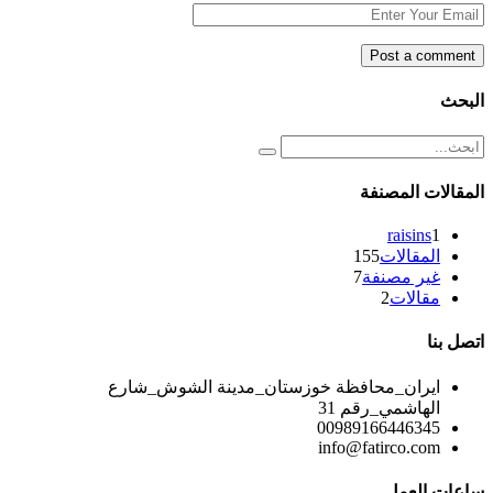
البحث
المقالات المصنفة
raisins
1
المقالات
155
غير مصنفة
7
مقالات
2
اتصل بنا
ايران_محافظة خوزستان_مدينة الشوش_شارع
الهاشمي_رقم 31
00989166446345
info@fatirco.com
ساعات العمل