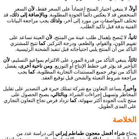
أولاً،
لا ينبغي اختيار المنتج اعتماداً على السعر فقط،
لأن
السعر
المنخفض قد لا يعكس دائماً الجودة المطلوبة.
وبالإضافة إلى ذلك،
قد
تختلف المواصفات من مورد إلى آخر،
ولذلك
يجب مراجعة البيانات
الفنية بدقة قبل تأكيد الطلب.
ثانياً،
لا يُنصح بإهمال طلب عينة من المنتج،
لأن
العينة تساعد على
تقييم اللون، والقوام، والطعم، ودرجة التركيز.
كما
تتيح للمشتري
التأكد من أن المنتج يلبي احتياجاته قبل تنفيذ الشحنة الرئيسية.
ثالثاً،
ينبغي التأكد من قدرة المورد على الالتزام بمواعيد التسليم،
لأن
التأخير قد يؤثر في خطط الإنتاج أو التوزيع.
ومن ناحية أخرى،
يفضل
التأكد من توفر جميع المستندات التجارية المطلوبة،
كما
يجب
مراجعة شروط التعبئة والشحن قبل توقيع العقد.
وأخيراً،
يساعد التعاون مع شركة تمتلك خبرة في التصدير على تقليل
المخاطر وتسهيل إجراءات الشراء.
وبالتالي،
يصبح الحصول على
منتج ثابت الجودة أكثر سهولة،
كما
تزداد فرص نجاح التعاون التجاري
على المدى الطويل.
الخلاصة
يحتاج
شراء أفضل معجون طماطم إيراني
إلى دراسة عدد من