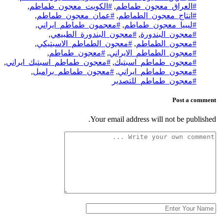
#العراق_معجون_طماطم
,
#الكويت_معجون_طماطم
,
#انتاج_معجون_الطماطم
,
#عمان_معجون_طماطم
,
#ليبيا_معجون_طماطم
,
#معجمون_طماطم_ايراني
,
#معجون_البندورة
,
#معجون_البندورة_الطبيعي
,
#معجون_الطماطم
,
#معجون_الطماطم_الاسبتيكي
,
#معجون_الطماطم_الايراني
,
#معجون_طماطم
,
#معجون_طماطم_اسبتيك
,
#معجون_طماطم_اسبتيك_ايراني
,
#معجون_طماطم_ايراني
,
#معجون_طماطم_براميل
,
#معجون_طماطم_للتصدير
Post a comment
Your email address will not be published.