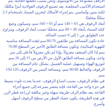
الأرفف مصنوعة من الألومنيوم، ولكن بسبب تكلفتها العالية، يتم
استخدام الأنابيب المجلفنة. يعد تصنيع الرفوف الفولاذية أمرًا مكلفًا،
لكنه متين وأساسي. يتم إجراء الأسلاك لتخزين السماد باستخدام 2.5
سلكًا مجلفنًا.
أبعاد الرفوف هي 65 × 140 سم أو 65 × 160 سم، وسيكون وضع
كتلة السماد بأبعاد 40 × 60 سم مختلفًا حسب أبعاد الرفوف. ويتراوح
عدد الطوابق من 1 إلى 6 حسب الصالة.
عادة تكون المسافة بين طابقين 70-80 سم (هذه المسافة مناسبة
للتهوية المثالية)، وتكون مسافة الطابق الأخير من السطح 80-70
سم إذا كان السقف معزولاً، وإذا لم يكن معزولاً فأعلى إلى متر
واحد، وتكون مسافة الطابق الأول من الأرض من 15 إلى 20 سم
لتوزيع الهواء وتسهيل عملية الغسيل. بشكل عام المسافة بين
الرفوف والحائط 80-90 سم، ومسافة الممر بين الرفوف 120-150
سم.
في نظام الرفوف، بسبب اتساع الرفوف، عندما يحدث تلوث بسيط
في جزء واحد من القاعة، فإنه ينتشر بسرعة إلى جميع أجزاء
القاعة. يعد نظام الرف طريقة سهلة وغير مكلفة لزراعة فطر الزر.
في هذه الطريقة، يكون حصاد الفطر من سطح الرفوف أسهل
وأسرع.